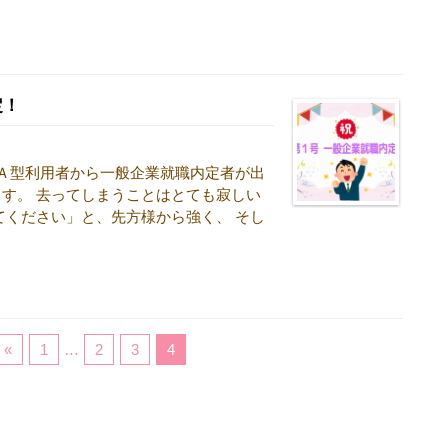
定！
Ａ型利用者から一般企業就職内定者が出
す。 去ってしまうことはとても寂しい
てください」と、先方様から強く、 そし
«
1
…
2
3
4