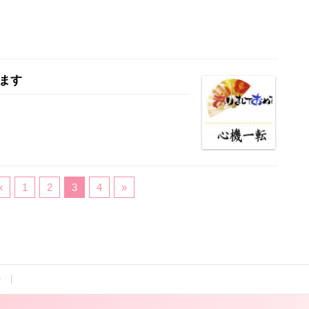
ます
«
1
2
3
4
»
せ