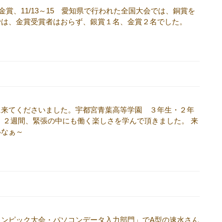
賞、11/13～15 愛知県で行われた全国大会では、銅賞を
では、金賞受賞者はおらず、銀賞１名、金賞２名でした。
に来てくださいました。宇都宮青葉高等学園 ３年生・２年
２週間、緊張の中にも働く楽しさを学んで頂きました。 来
いなぁ～
リンピック大会・パソコンデータ入力部門」でA型の速水さん