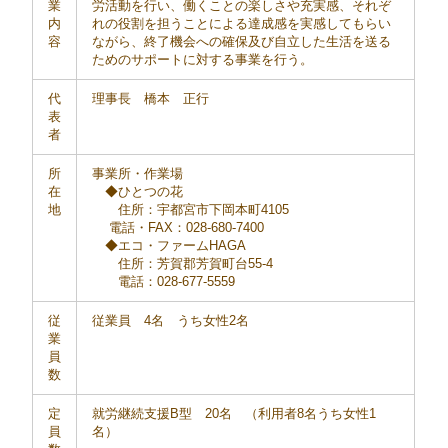
業
労活動を行い、働くことの楽しさや充実感、それぞ
内
れの役割を担うことによる達成感を実感してもらい
容
ながら、終了機会への確保及び自立した生活を送る
ためのサポートに対する事業を行う。
代
理事長 橋本 正行
表
者
所
事業所・作業場
在
◆ひとつの花
地
住所：宇都宮市下岡本町4105
電話・FAX：028-680-7400
◆エコ・ファームHAGA
住所：芳賀郡芳賀町台55-4
電話：028-677-5559
従
従業員 4名 うち女性2名
業
員
数
定
就労継続支援B型 20名 （利用者8名うち女性1
員
名）